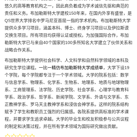
悠久的高等教育机构之一，因此肩负着成为学术诚信先驱和典范的
责任和义务。布加勒斯特大学建校150年来，在国内外享有盛誉，是
QS世界大学排名中罗马尼亚首屈一指的学术机构。布加勒斯特大学
提供众多学习项目，涵盖本科、博士、终身学习项目以及伊拉斯谟
交换生项目。所有项目均获得认证或授权。为加强国际合作，布加
勒斯特大学已与来自40个国家的100多所知名大学建立了伙伴关系和
战略合作关系。
布加勒斯特大学提供社会科学、人文科学和自然科学领域的本科及
研究生学位课程。
一比一精仿布加勒斯特大学成绩单
，大学下设19
个学院，每个学院都专注于一个学术领域。大学的院系包括：数学
与信息学系、物理系、化学系、生物系、地理系、地质与地球物理
系、工商管理系、法学院、历史学院、社会学系、心理学与教育科
学系、政治学系、哲学系、新闻学院、文学系、外语与文学系、东
正教神学系、罗马天主教神学系和浸信会神学系。这样的院系结构
赋予了学生和教职员工强烈的归属感。各院系提供高标准的学术课
程，并要求学生追求卓越。大学的毕业生和校友积极参与公共议程
的制定和决策过程，并在所有学术领域为国际研究做出贡献。