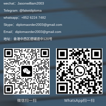
wechat：Jasonwilliam2003
Telegram: @fakeidiploma
whatsapp：+852 6224 7482
Skype：diplomaorder2003@gmail.com
Email：diplomaorder2003@gmail.com
地址：香港中西区德辅道中120号