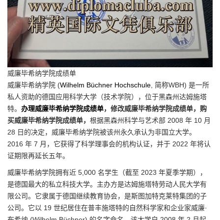
威廉毕希纳学院成绩单
威廉毕希纳学院 (
Wilhelm Büchner Hochschule
, 简称WBH) 是一所
私人资助的德国应用科学大学（技术学院），位于黑森州达姆施塔
特。
办理威廉毕希纳学院成绩单
，修改威廉毕希纳学院成绩单，购
买威廉毕希纳学院成绩单，
根据黑森州科学与艺术部 2008 年 10 月
28 日的决定，威廉毕希纳学院被该州永久承认为非国立大学。
2016 年 7 月，它获得了科学理事会的机构认证，并于 2022 年将认
证期限再延长五年。
威廉毕希纳学院拥有近 5,000 名学生（截至 2023 年夏季学期），
是德国最大的私立科技大学。主办方是达姆施塔特劳动人民大学有
限公司。它隶属于德国继续教育协会，是斯图加特克莱特集团的子
公司。它以 19 世纪居住在普丰施塔特的自然科学家和企业家威廉·
布希纳 (Wilhelm Büchner) 的名字命名。该大学自 2008 年 2 月起