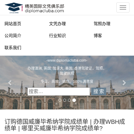
网站首页
文凭办理
驾照办理
公司简介
行业知识
博客
联系我们
精英国际文凭俱乐部
-
www.diplomacluba.com
-
办理澳洲, 英国, 加拿大, 美国, 香港驾驶证，驾照，
驾驶执照
专业、高效、诚信、100%满意度
订购德国威廉毕希纳学院成绩单 | 办理WBH成
绩单 | 哪里买威廉毕希纳学院成绩单?