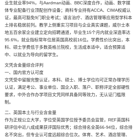
业生就业率94%，与Aardman动画、BBC深度合作，动画、数字媒
体专业配备行业顶配创作设备；商科专业持有ACCA、CIMA权威认
证，最高可豁免9门职业考试；语言治疗、酒店管理等应用型学科本
土排名稳居前列。教学上侧重实习项目与企业真实课题，威尔士本
地五百余家企业建立定向招聘通道，毕业生15个月内就业深造率达
95.6%，就业指标常年位居英国高校前16位。学费性价比突出，本
科、硕士学费低于多数英格兰院校，生活成本适中，适合预算适
中、以就业为导向的留学生。
文凭含金量综合评判
一、国内官方认可度
文凭受中留服完整认证，本科、硕士、博士学位均可正常办理学历
认证，满足考公、事业单位、国企入职、落户、职称评定全部硬性
要求，中外合作办学项目文凭同样具备同等效力，无认证门槛限
制。
二、英国本土与行业含金量
作为正规公立大学，学位受英国学位授予委员会监管，REF英国科
研评估中近八成成果获评国际优秀；综合排名全英66-94位，综合排
名不突出，但专业认可度远超综合位次。体育、艺术、酒店管理、