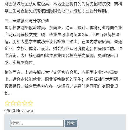
财会领域雇主认可度极高，本地企业将其列为优先招聘院校，商科
毕业生可直接免试考取国际财会证书，缩短职业晋升周期。
三、全球就业与升学价值
国际校友网络覆盖欧美、东南亚，动画、设计、体育行业跨国企业
广泛认可该校文凭；硕士毕业生可申请英国G5、世界百强院校深
造，历年大量学生成功升读名校第二硕士。在国内求职层面，普通
企业、文旅、体育、设计、财会行业认可度稳定；但头部金融、顶
尖咨询、大厂核心岗相比罗素集团名校竞争力偏弱，更适配应用
型、实操型岗位。
整体而言，卡迪夫城市大学文凭官方合规、应用型专业含金量突
出，适合走技能就业、职业资格路线的学生；若目标纯学术科研、
顶级投行，综合竞争力存在一定短板，选择时需匹配自身职业规
划。
0/5
(0 Reviews)