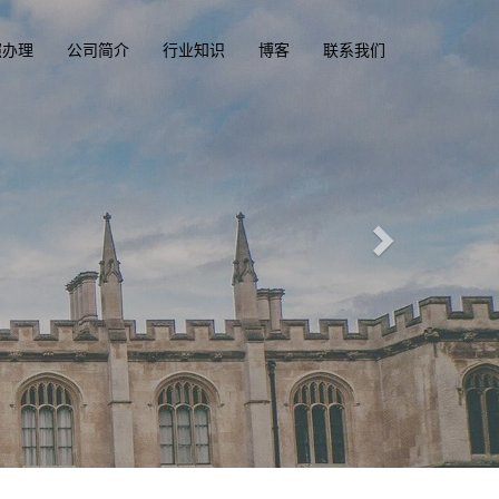
照办理
公司简介
行业知识
博客
联系我们
际文凭俱乐部
acluba.com
一
, 美国, 香港驾驶证，驾照，驾驶执照
、英国、加拿大、美国驾照