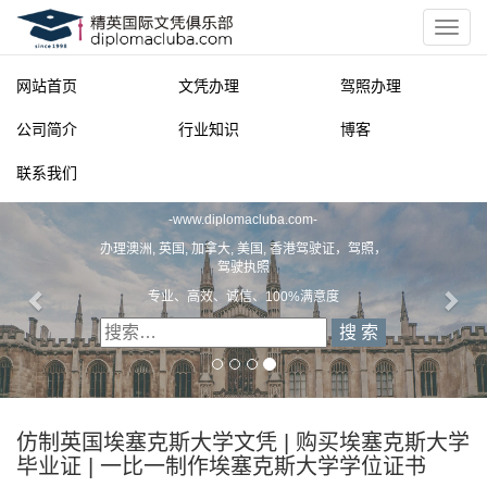
网站首页
文凭办理
驾照办理
公司简介
行业知识
博客
联系我们
精英国际文凭俱乐部
-
www.diplomacluba.com
-
办理澳洲, 英国, 加拿大, 美国, 香港驾驶证，驾照，
驾驶执照
专业、高效、诚信、100%满意度
仿制英国埃塞克斯大学文凭 | 购买埃塞克斯大学
毕业证 | 一比一制作埃塞克斯大学学位证书