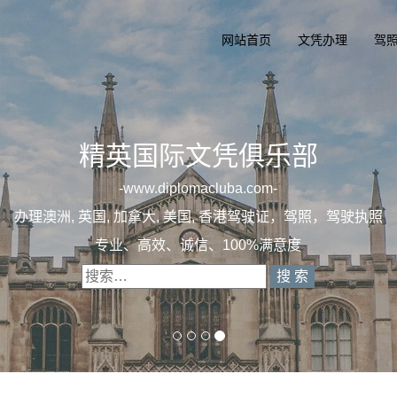
网站首页
文凭办理
驾
精英国际文凭俱乐部
一
diplomacluba.com
办理澳洲, 英国, 加拿大, 美国, 香港驾驶证，驾照
专业定制澳洲、英国、加拿大、美国驾照