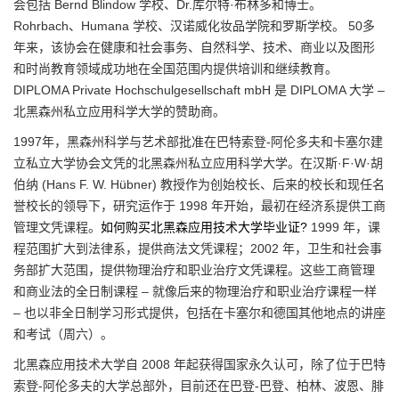
会包括 Bernd Blindow 学校、Dr.库尔特·布林多和博士。
Rohrbach、Humana 学校、汉诺威化妆品学院和罗斯学校。 50多
年来，该协会在健康和社会事务、自然科学、技术、商业以及图形
和时尚教育领域成功地在全国范围内提供培训和继续教育。
DIPLOMA Private Hochschulgesellschaft mbH 是 DIPLOMA 大学 –
北黑森州私立应用科学大学的赞助商。
1997年，黑森州科学与艺术部批准在巴特索登-阿伦多夫和卡塞尔建
立私立大学协会文凭的北黑森州私立应用科学大学。在汉斯·F·W·胡
伯纳 (Hans F. W. Hübner) 教授作为创始校长、后来的校长和现任名
誉校长的领导下，研究运作于 1998 年开始，最初在经济系提供工商
管理文凭课程。
如何购买北黑森应用技术大学毕业证?
1999 年，课
程范围扩大到法律系，提供商法文凭课程；2002 年，卫生和社会事
务部扩大范围，提供物理治疗和职业治疗文凭课程。这些工商管理
和商业法的全日制课程 – 就像后来的物理治疗和职业治疗课程一样
– 也以非全日制学习形式提供，包括在卡塞尔和德国其他地点的讲座
和考试（周六）。
北黑森应用技术大学自 2008 年起获得国家永久认可，除了位于巴特
索登-阿伦多夫的大学总部外，目前还在巴登-巴登、柏林、波恩、腓