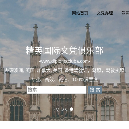
网站首页
文凭办理
驾
精英国际文凭俱乐部
一
diplomacluba.com
办理澳洲, 英国, 加拿大, 美国, 香港驾驶证，驾照
专业定制澳洲、英国、加拿大、美国驾照