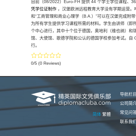
目前（08/2022）Euro-FH 提供 44 个学士学位课程
凭学位证制作
，汉堡欧洲远程教育大学没有学期运营。唯一
和“工商管理和商业心理学（B.A.）”可以在汉堡完成附
为所有学生提供学习课程所需的材料。学生由讲师（即
个中心进行，其中十个位于德国，奥地利（维也纳）和
馆、大使馆、歌德学院和公认的德国学校参加考试。自 Co
行。
0/5
(0 Reviews)
导航栏
公司简
常见问
简体
繁體
联系我