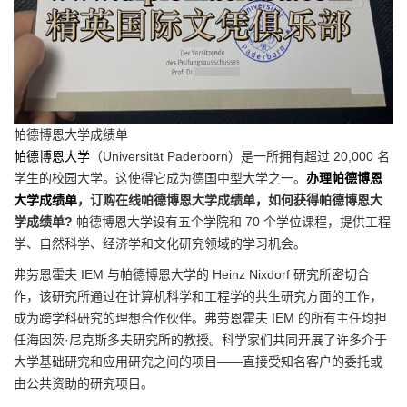
帕德博恩大学成绩单
帕德博恩大学
（Universität Paderborn）是一所拥有超过 20,000 名
学生的校园大学。这使得它成为德国中型大学之一。
办理帕德博恩
大学成绩单
，订购在线帕德博恩大学成绩单，如何获得帕德博恩大
学成绩单?
帕德博恩大学设有五个学院和 70 个学位课程，提供工程
学、自然科学、经济学和文化研究领域的学习机会。
弗劳恩霍夫 IEM 与帕德博恩大学的 Heinz Nixdorf 研究所密切合
作，该研究所通过在计算机科学和工程学的共生研究方面的工作，
成为跨学科研究的理想合作伙伴。弗劳恩霍夫 IEM 的所有主任均担
任海因茨·尼克斯多夫研究所的教授。科学家们共同开展了许多介于
大学基础研究和应用研究之间的项目——直接受知名客户的委托或
由公共资助的研究项目。