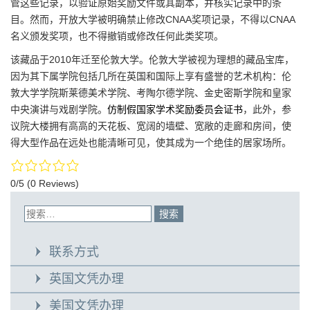
管这些记录，以验证原始奖励文件或其副本，并核实记录中的条
目。然而，开放大学被明确禁止修改CNAA奖项记录，不得以CNAA
名义颁发奖项，也不得撤销或修改任何此类奖项。
该藏品于2010年迁至伦敦大学。伦敦大学被视为理想的藏品宝库，
因为其下属学院包括几所在英国和国际上享有盛誉的艺术机构：伦
敦大学学院斯莱德美术学院、考陶尔德学院、金史密斯学院和皇家
中央演讲与戏剧学院。
仿制假国家学术奖励委员会证书
，此外，参
议院大楼拥有高高的天花板、宽阔的墙壁、宽敞的走廊和房间，使
得大型作品在远处也能清晰可见，使其成为一个绝佳的居家场所。
0/5
(0 Reviews)
联系方式
英国文凭办理
美国文凭办理