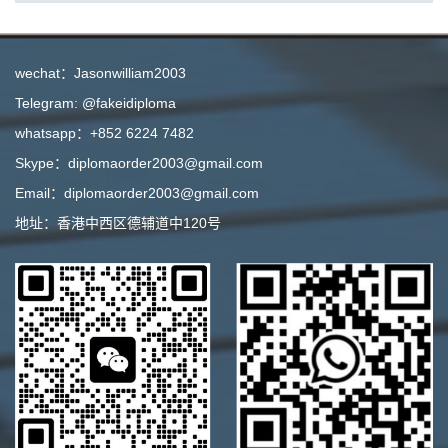
wechat：Jasonwilliam2003
Telegram: @fakeidiploma
whatsapp：+852 6224 7482
Skype：diplomaorder2003@gmail.com
Email：diplomaorder2003@gmail.com
地址：香港中西区德辅道中120号