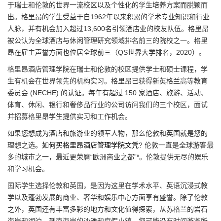
于瑞士和伦敦的世界一流校区以及个性化的学生培养方案而脱颖而
出。格里昂的学生受益于自1962年以来积累的学术专业知识和行业
人脉，并有机会加入超过13,600名引领酒店业的校友队伍。格里昂
被公认为全球酒店与休闲管理研究领域排名前三的院校之一。格里
昂在雇主声誉方面也位居全球前三（QS世界大学排名，2020）。
格里昂酒店管理学院在瑞士和伦敦的校区提供学士和硕士课程，学
生有机会在世界领先的机构实习。格里昂已获得新英格兰高等教育
委员会 (NECHE) 的认证。每年有超过 150 家酒店、旅游、活动、
体育、休闲、银行和奢侈品行业的公司访问我们的三个校区，面试
并招募格里昂学生提供实习和工作机会。
如果您想成为酒店和旅游业的领军人物，那么伦敦和英国就是您的
理想之选。
如何买格里昂酒店管理学院文凭
? 伦敦一直是全球游客最
多的城市之一，最近更荣膺“欧洲商业之都”*。伦敦提供无尽的娱乐
和学习机会。
国际学生选择伦敦和英国，是因为这里在学术水平、英语沉浸式教
学以及蓬勃发展的商业、奢华和娱乐中心方面享有盛誉。除了伦敦
之外，英国还有丰富多彩的地方和文化值得探索，从苏格兰的岩石
海岸和湖泊，到南海岸的沙滩和度假小镇。您可能没有时间游览所