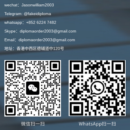
wechat：Jasonwilliam2003
Telegram: @fakeidiploma
whatsapp：+852 6224 7482
Skype：diplomaorder2003@gmail.com
Email：diplomaorder2003@gmail.com
地址：香港中西区德辅道中120号