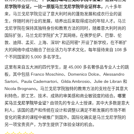
尼学院毕业证，一比一原版马兰戈尼学院毕业证样本，
八十多年
来，马兰戈尼学院见证了意大利时尚的蓬勃发展和成衣行业的诞
生，伴随时尚行业的发展，培养出后来取得成功的年轻人才。马兰
戈尼学院在保持其独特身份和教育方法的同时，随着意大利时尚的
国际扩张，马兰戈尼学院扩大了其网络，在佛罗伦萨、巴黎、伦
敦、迪拜、孟买、上海、深圳* 和迈阿密* 开设了新学校，在不断扩
大的网络中成功融合了创业活力与学术文化，每年接待来自 108 多
个不同国家的 5,000 多名学生。
这里有来自五大洲的四代学生，是 45,000 多名奢侈品专业人士的跳
板，其中包括 Franco Moschino、Domenico Dolce、Alessandro
Sartori、Paula Cademartori、Gilda Ambrosio、Julie de Libran 和
Nicola Brognano。马兰戈尼学院独特的教育方法的支柱在于其意大
利特色，即工艺、技术、成熟的审美感和商业敏锐度的结合。
哪里
买马兰戈尼学院毕业证
? 由领先的专业人士授课，其中大多数是意大
利人，该国的遗产和传统在设计和调整以满足不断发展的市场不断
变化的需求的课程中被推广到国外。国际化确实是马兰戈尼学院的
另一项宝贵资产，为学生提供了体验全球的机会。