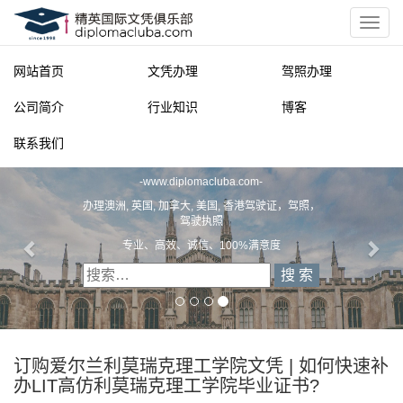
网站首页
文凭办理
驾照办理
公司简介
行业知识
博客
联系我们
精英国际文凭俱乐部
-
www.diplomacluba.com
-
办理澳洲, 英国, 加拿大, 美国, 香港驾驶证，驾照，
驾驶执照
专业、高效、诚信、100%满意度
订购爱尔兰利莫瑞克理工学院文凭 | 如何快速补
办LIT高仿利莫瑞克理工学院毕业证书?