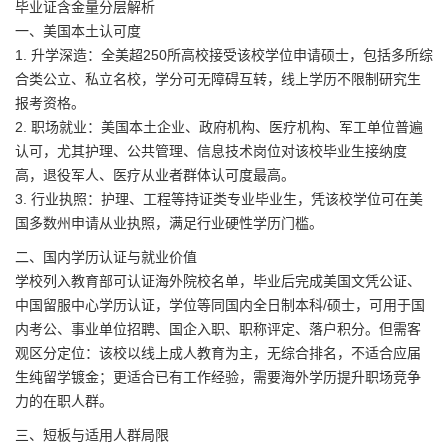
毕业证含金量分层解析
一、美国本土认可度
1. 升学深造：全美超250所高校接受该校学位申请硕士，包括多所综
合类公立、私立名校，学分可无障碍互转，线上学历不限制研究生
报考资格。
2. 职场就业：美国本土企业、政府机构、医疗机构、军工单位普遍
认可，尤其护理、公共管理、信息技术岗位对该校毕业生接纳度
高，退役军人、医疗从业者群体认可度最高。
3. 行业执照：护理、工程等持证类专业毕业生，凭该校学位可在美
国多数州申请从业执照，满足行业硬性学历门槛。
二、国内学历认证与就业价值
学校列入教育部可认证海外院校名单，毕业后完成美国文凭公证、
中国留服中心学历认证，学位等同国内全日制本科/硕士，可用于国
内考公、事业单位招聘、国企入职、职称评定、落户积分。但需客
观区分定位：该校以线上成人教育为主，无综合排名，不适合应届
生纯留学镀金；更适合已有工作经验，需要海外学历提升职场竞争
力的在职人群。
三、短板与适用人群局限