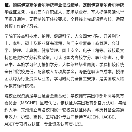
证
，购买伊克塞尔希尔学院毕业证成绩单，定制伊克塞尔希尔学院
毕业证文凭
，核心面向在职成人、职场从业者、军人提供灵活化学
历提升通道，无强制线下住校要求，全程线上完成课程考核，适配
兼顾工作的学习者。
学院下设商科技术、护理、健康科学、人文四大学院，开设副学
士、本科、硕士及职业证书课程，热门专业覆盖工商管理、会计
学、护理、计算机、健康管理、国土安全、电子工程等。该校最大
特色是宽松学分转换政策，可认可国内高校学分、职业培训、行业
证书、军旅学习经历抵扣学分，大幅缩短毕业周期，学费相较传统
全日制院校更低，配套成人专项奖学金，降低在职读书成本。授课
团队均为行业资深从业者，学习时间完全自主安排，是美国成人继
续教育标杆院校。
院校正规资质是毕业证含金量基础：学校拥有美国中部州高等教育
委员会（MSCHE）区域认证，该认证为美国教育部官方认可，与纽
约大学、宾州州立等名校同属一套权威认证体系，学历具备全美通
用效力；护理、商科、工程细分专业同步持有ACEN、IACBE、
ABET专项行业认证，专业资质认可度扎实。