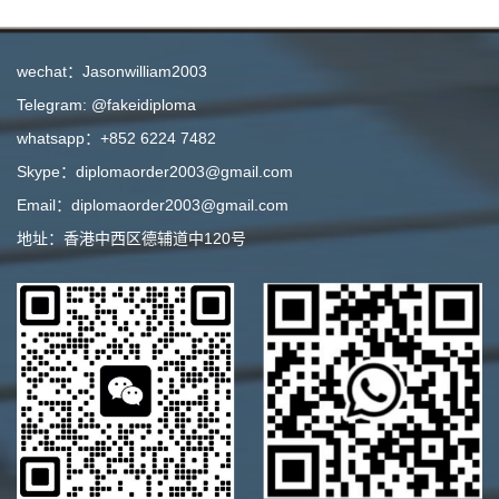
wechat：Jasonwilliam2003
Telegram: @fakeidiploma
whatsapp：+852 6224 7482
Skype：diplomaorder2003@gmail.com
Email：diplomaorder2003@gmail.com
地址：香港中西区德辅道中120号