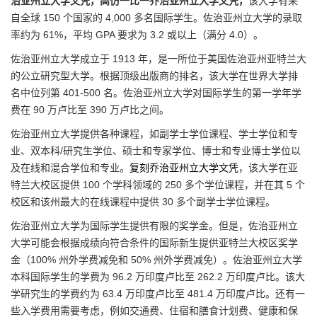
治亚州立大学文凭，高仿一比一乔治亚州立大学文凭，
该大学有来
自全球 150 个国家的 4,000 多名国际学生。佐治亚州立大学的录取
率约为 61%，平均 GPA 要求为 3.2 或以上（满分 4.0）。
佐治亚州立大学成立于 1913 年，是一所位于美国佐治亚州亚特兰大
的公立研究型大学。根据顶级出版商的排名，该大学在世界大学排
名中位列第 401-500 名。佐治亚州立大学对国际学生的第一学年学
费在 90 万卢比至 390 万卢比之间。
佐治亚州立大学提供各种课程，如副学士学位课程、学士学位和专
业、双本科/研究生学位、硕士和专家学位、博士和专业博士学位以
及在线和混合学位和专业。
复刻乔治亚州立大学文凭
，该大学在亚
特兰大校区提供 100 个学科领域的 250 多个学位课程，并在其 5 个
校区和该州最大的在线课程中提供 30 多个副学士学位课程。
佐治亚州立大学为国际学生提供有限的奖学金。但是，佐治亚州立
大学可能会根据成绩向符合条件的国际新生提供亚特兰大校区奖学
金（100% 州外学费减免和 50% 州外学费减免）。佐治亚州立大学
本科国际学生的学费为 96.2 万印度卢比至 262.2 万印度卢比。该大
学研究生的学费约为 63.4 万印度卢比至 481.4 万印度卢比。还有一
些入学费用需要考虑，例如交通费、住宿和膳食计划费、健康和保