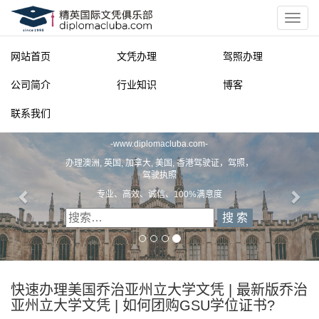
网站首页
文凭办理
驾照办理
公司简介
行业知识
博客
联系我们
精英国际文凭俱乐部
-
www.diplomacluba.com
-
办理澳洲, 英国, 加拿大, 美国, 香港驾驶证，驾照，
驾驶执照
专业、高效、诚信、100%满意度
快速办理美国乔治亚州立大学文凭 | 最新版乔治
亚州立大学文凭 | 如何团购GSU学位证书?