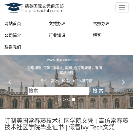
网站首页
文凭办理
驾照办理
公司简介
行业知识
博客
联系我们
精英国际文凭俱乐部
-
www.diplomacluba.com
-
办理澳洲, 英国, 加拿大, 美国, 香港驾驶证，驾照，
驾驶执照
专业、高效、诚信、100%满意度
订制美国常春藤技术社区学院文凭 | 高仿常春藤
技术社区学院毕业证书 | 假冒Ivy Tech文凭