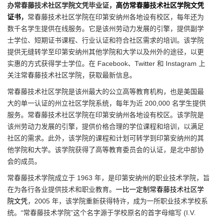
办常春藤技术社区学院文凭毕业证，
高仿常春藤技术社区学院文凭
证书
，
常春藤技术社区学院在印第安纳州各地设有校区，每年还为
数千名学生提供在线服务。它是该州劳动力发展的引擎，提供副学
士学位、短期证书课程、行业认证和符合社区需求的培训。该学院
提供无缝转学至印第安纳州其他学院和大学以及州外的途径，以更
实惠的方式获得学士学位。在 Facebook、Twitter 和 Instagram 上
关注常春藤技术社区学院，获取最新信息。
常春藤技术社区学院是该州最大的公立高等教育机构，也是美国最
大的单一认证的州立社区学院系统，每年为近 200,000 名学生提供
服务。常春藤技术社区学院在印第安纳州各地设有校区。该学院是
该州劳动力发展的引擎，提供价格合理的学位课程和培训，以满足
社区的需求。此外，该学院的课程和计划可转学到印第安纳州的其
他学院和大学。该学院获得了高等教育委员会的认证，是北中部协
会的成员。
常春藤技术学院成立于 1963 年，是印第安纳州的职业技术学院，旨
在为各行各业提供技术和职业教育。
一比一定制常春藤技术社区学
院文凭
，2005 年，该学院重新获得特许，成为一所职业技术学校系
统。“常春藤技术学院”这个名字源于学校原名的首字母缩写 (I.V.