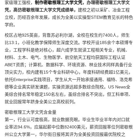
家级理工强校，
制作密歇根理工大学文凭
，办理密歇根理工大学文
凭，高仿密歇根理工大学文凭成绩单，
建校之初以采矿、冶金工程
立校，历经百余年发展，成长为全美以实操型STEM教育见长的特色
学府。
校区占地925英亩，背靠苏必利尔湖，全校在校生约7400人，师生
比13:1，小班化教学保障师生深度交流。学校开设185余个本硕博专
业，工程学科是绝对核心，超六成学生就读工程相关专业，机械、
材料、土木、电气、生物医学、航空航天工程均获国际工程认证
ABET资质；计算机、数据科学、环境资源、林业技术同样具备行业
顶尖实力，校内建有15个专业科研中心，年度科研经费超1亿美元，
依托Enterprise实践项目，学生从大一开始承接通用、福特、洛克希
德等企业真实研发课题，实操资源远超多数综合院校。US News全
美综合排名常年稳定150名左右，虽综合排名不突出，但工科单项、
就业回报常年跻身全美公立高校前列。
密歇根理工大学文凭含金量
第一，行业认可度极高，就业数据亮眼。毕业生毕业半年内对口就
业率达94.6%，应届起薪中位数82400美元，薪资回报率位列密歇根
州公立大学第一，华尔街日报将其评为全美投资回报最优院校之