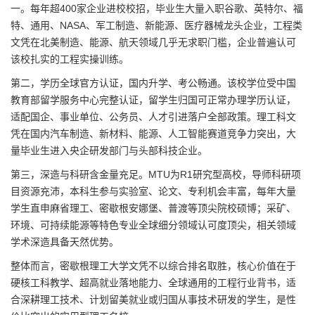
一。每年超400家企业进校校招，毕业生大量入职谷歌、英特尔、福
特、通用、NASA、军工制造、新能源、医疗器械龙头企业，工程类
文凭在北美制造、能源、航天领域几乎无求职门槛，企业普遍认可
该校扎实的工程实操训练。
第二，学历全球官方认证，国内升学、考公畅通。该校学位受中国
教育部留学服务中心完整认证，留学生归国可正常办理学历认证，
适配国企、事业单位、公务员、人才引进落户全部政策。理工科文
凭在国内汽车制造、新材料、能源、人工智能赛道竞争力突出，大
量毕业生进入央企研发部门与头部科技企业。
第三，深造与科研含金量充足。MTU为R1研究型高校，导师科研项
目资源充沛，本科生参与实验室、论文、专利机会丰富，每年大量
学生直申麻省理工、密歇根安娜堡、普渡等顶尖院校硕博；采矿、
环境、可持续能源等特色专业全球细分领域认可度顶尖，相关领域
学术深造具备天然优势。
整体而言，密歇根理工大学文凭不以综合排名取胜，核心价值在于
硬核工科教学、超高就业落地能力、全球通用的工程行业背书，适
合深耕理工技术、计划留美就业或归国从事技术研发的学生，是性