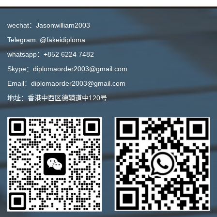
wechat：Jasonwilliam2003
Telegram: @fakeidiploma
whatsapp：+852 6224 7482
Skype：diplomaorder2003@gmail.com
Email：diplomaorder2003@gmail.com
地址：香港中西区德辅道中120号