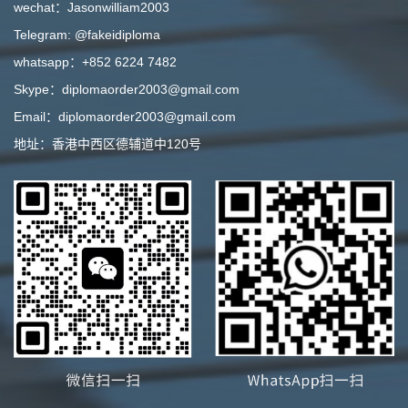
wechat：Jasonwilliam2003
Telegram: @fakeidiploma
whatsapp：+852 6224 7482
Skype：diplomaorder2003@gmail.com
Email：diplomaorder2003@gmail.com
地址：香港中西区德辅道中120号