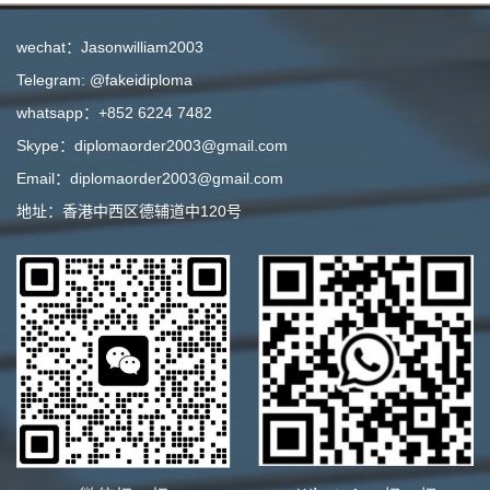
wechat：Jasonwilliam2003
Telegram: @fakeidiploma
whatsapp：+852 6224 7482
Skype：diplomaorder2003@gmail.com
Email：diplomaorder2003@gmail.com
地址：香港中西区德辅道中120号