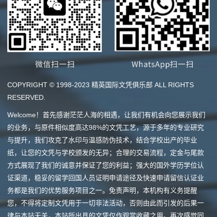
COPYRIGHT © 1998-2023 精英国际文凭俱乐部 ALL RIGHTS
RESERVED.
Welcome！首先感谢茫茫人海的相遇，让我们有机会向您展示我们
的业务，与原件相似度高达98%的文凭工艺，源于多年的专业研究
与提升，我们攻克了水印与温感防伪技术，结合学校出产的毕业
纸，让您的文凭与学校颁发的无异；合理的交易流程，定金与尾款
方式展现了我们的诚意并保证了您的利益；强大的国外学历学位认
证渠道，稳妥的留学回国人员证明申请途径及快速申请留信认证业
务都是我们的优势服务项目之一。免责声明，本机构有义务提醒
您，不得将定制文凭用于一切非法活动，否则由此而引发的后果一
律与本站无关，本站所出具的文凭仅作观赏收藏之用。再次感觉同