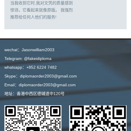
当我收到它时,我对文凭的质量感到
惊讶。它看起来就像原版。 我强烈
推荐给任何人他们的服务!
wechat：Jasonwilliam2003
Telegram: @fakeidiploma
whatsapp：+852 6224 7482
Skype：diplomaorder2003@gmail.com
Email：diplomaorder2003@gmail.com
地址：香港中西区德辅道中120号