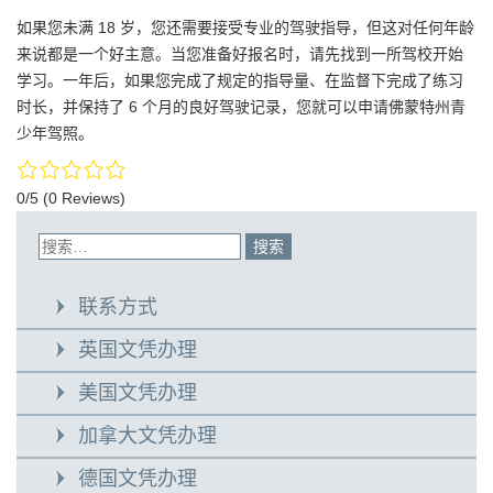
如果您未满 18 岁，您还需要接受专业的驾驶指导，但这对任何年龄
来说都是一个好主意。当您准备好报名时，请先找到一所驾校开始
学习。一年后，如果您完成了规定的指导量、在监督下完成了练习
时长，并保持了 6 个月的良好驾驶记录，您就可以申请佛​​蒙特州青
少年驾照。
0/5
(0 Reviews)
联系方式
英国文凭办理
美国文凭办理
加拿大文凭办理
德国文凭办理