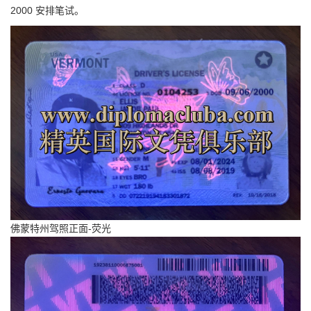
2000 安排笔试。
佛蒙特州驾照正面-荧光