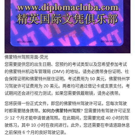
佛蒙特州驾照背面-荧光
您需要提供您的出生日期、您预约的考试类型以及您希望参加考试
的佛蒙特州机动车管理局 (DMV) 的地址。请务必携带身份证明、社
会保障证明和佛蒙特州居住证明。考试费用为 50 美元，佛蒙特州学
习驾驶许可证费用为 20 美元。两者均可通过借记卡或支票支付。考
试期间还会进行视力测试，如果您需要佩戴眼镜，请务必携带。
您将获得一份正式文件，即您的佛蒙特州驾驶许可证。您每次驾驶
时都需要随身携带。
如何办佛蒙特州驾照
? 您需要持有驾驶许可证至
少 12 个月才能申请普通驾照。在此期间，您需要完成 40 小时的驾
驶练习，其中 10 小时在夜间进行。此外，您还需要在申请道路休息
之前保持 6 个月的良好驾驶记录。