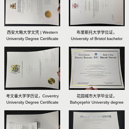
西安大略大学文凭 | Western
布里斯托大学学位证，
University Degree Certificate
University of Bristol bachelor
degree
考文垂大学学历证，Coventry
花园城市大学毕业证，
University Degree Certificate
Bahçeşehir University degree
Certificate