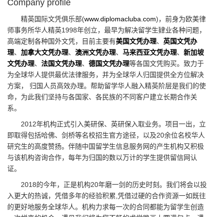
Company profile
精英国际文凭俱乐部(
www.diplomacluba.com
)，前身为欧美律
师事务所华人精英1998年创立，最早为解决留学生肄业各种问题，
高端定制各种国外文凭，目前主要有
美国文凭办理
、
英国文凭办
理
、
加拿大文凭办理
、
澳洲文凭办理
、
马来西亚文凭办理
、
新加坡
文凭办理
、
法国文凭办理
、
德国文凭办理
等各国文凭购买。致力于
为全球华人提供最优法律服务，并为全球华人归国提供全方位解决
方案， 归国人员高效办理。帮助留学华人融入精英阶层是我们的使
命，为此我们坚持与各国家、各民族的不同客户建立长期合作关
系。
2012年机构正式引入美研保、英研保入取业务。项目一出，立
即取得包括哈佛、剑桥等名校招生官方途径，以及20余位名校华人
研究生的高度赞扬。伴随中国留学生信息服务网的产生机构又积极
与该机构咨询合作，每年为归国的数以万计的学生提供留信网认
证。
2018的今年，正是机构20年磨一剑的历史时刻。我们将会以投
入更大的热诚，凭借多年的经验积累,凭借过硬的合作资源一如既往
的更好地服务全球华人。机构力求每一次的合同都能为留学生创造