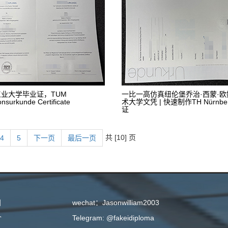
业大学毕业证，TUM
一比一高仿真纽伦堡乔治·西蒙·
nsurkunde Certificate
术大学文凭 | 快速制作TH Nürnb
证
共 [10] 页
4
5
下一页
最后一页
目
wechat：Jasonwilliam2003
介
Telegram: @fakeidiploma