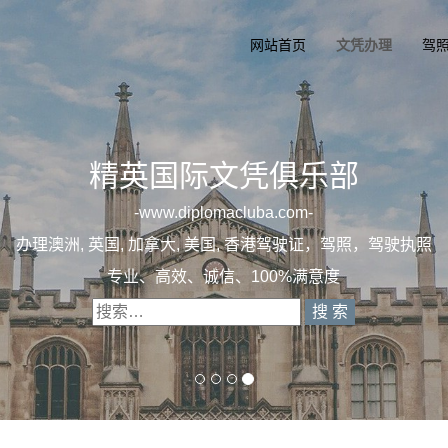
网站首页
文凭办理
驾
精英国际文凭俱乐部
一
diplomacluba.com
一
办理澳洲, 英国, 加拿大, 美国, 香港驾驶证，驾照，驾
专业定制澳洲、英国、加拿大、美国驾照