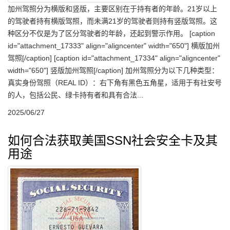
加州驾照分为横版和竖版，主要区别在于持有者的年龄。‌21岁以上
的驾驶者持有横版驾照，而未满21岁的驾驶者则持有竖版驾照。这
种区分不仅是为了区分驾驶者的年龄，还起到警示作用‌。 [caption
id="attachment_17333" align="aligncenter" width="650"] 横版加州
驾照[/caption] [caption id="attachment_17334" align="aligncenter"
width="650"] 竖版加州驾照[/caption] 加州驾照分为以下几种类型： ‌
真实身份驾照（REAL ID）‌：右下角有黑色五角星，适用于有社安号
的人，包括公民、绿卡持有者和具有合法...
2025/06/27
如何合法获取美国SSN社会安全卡及其
用途