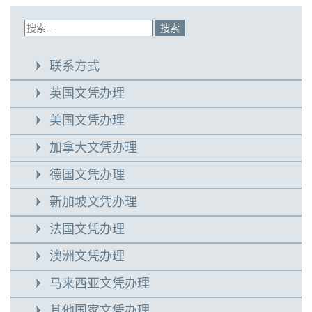
联系方式
英国文凭办理
美国文凭办理
加拿大文凭办理
德国文凭办理
新加坡文凭办理
法国文凭办理
澳洲文凭办理
马来西亚文凭办理
其他国家文凭办理