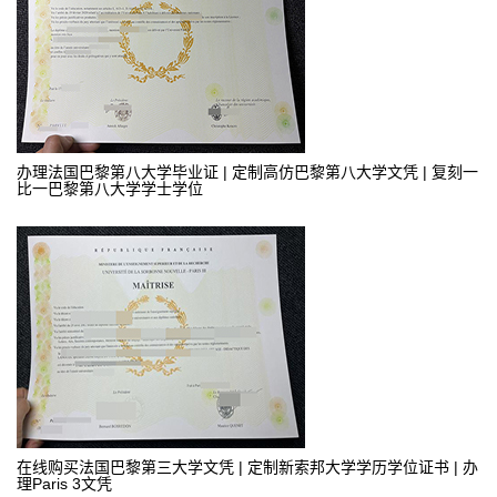
办理法国巴黎第八大学毕业证 | 定制高仿巴黎第八大学文凭 | 复刻一
比一巴黎第八大学学士学位
在线购买法国巴黎第三大学文凭 | 定制新索邦大学学历学位证书 | 办
理Paris 3文凭