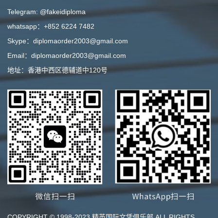
Telegram: @fakeidiploma
whatsapp：+852 6224 7482
Skype：diplomaorder2003@gmail.com
Email：diplomaorder2003@gmail.com
地址：香港中西区德辅道中120号
COPYRIGHT © 1998-2023 精英国际文凭俱乐部 ALL RIGHTS