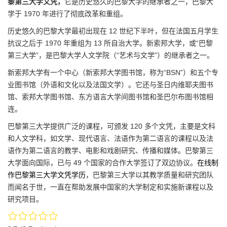
黎第三大学文凭，
它是历史悠久的巴黎大学的继承者之一，巴黎大
学于 1970 年进行了彻底改革和重组。
历史悠久的巴黎大学最初出现在 12 世纪下半叶，但在法国五月学生
抗议之后于 1970 年重组为 13 所自治大学。新索邦大学，或“巴黎
第三大学”，是巴黎大学人文学院（“艺术与文学”）的继承者之一。
新索邦大学有一个中心（新索邦大学图书馆，称为“BSN”）和五个专
业图书馆（外语和文化以及法国文学）。它还与圣日内维耶夫图书
馆、索邦大学图书馆、东方语言大学间图书馆和圣巴尔布图书馆相
连。
巴黎第三大学提供广泛的课程，可颁发 120 多个文凭，主要是文科
和人文学科，如文学、现代语言、法语作为第二语言的课程以及法
语作为第二语言的教学、电影和戏剧研究、传播和媒体。巴黎第三
大学面向国际，已与 49 个国家的合作大学签订了双边协议。
在线制
作巴黎第三大学文凭学历
，巴黎第三大学以其教学质量和研究团队
而闻名于世，一直在帮助发展中国家的大学制定和实施新课程以及
研究项目。