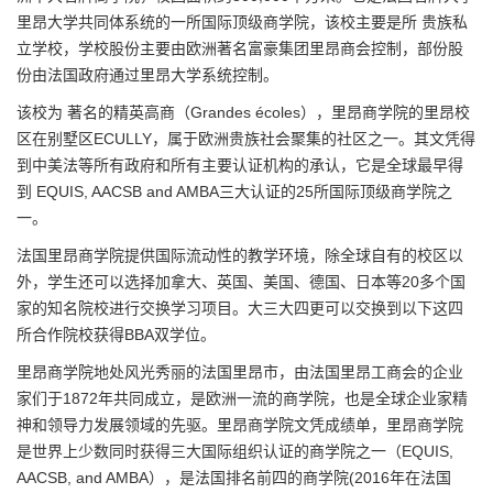
里昂大学共同体系统的一所国际顶级商学院，该校主要是所 贵族私
立学校，学校股份主要由欧洲著名富豪集团里昂商会控制，部份股
份由法国政府通过里昂大学系统控制。
该校为 著名的精英高商（Grandes écoles），里昂商学院的里昂校
区在别墅区ECULLY，属于欧洲贵族社会聚集的社区之一。其文凭得
到中美法等所有政府和所有主要认证机构的承认，它是全球最早得
到 EQUIS, AACSB and AMBA三大认证的25所国际顶级商学院之
一。
法国里昂商学院提供国际流动性的教学环境，除全球自有的校区以
外，学生还可以选择加拿大、英国、美国、德国、日本等20多个国
家的知名院校进行交换学习项目。大三大四更可以交换到以下这四
所合作院校获得BBA双学位。
里昂商学院地处风光秀丽的法国里昂市，由法国里昂工商会的企业
家们于1872年共同成立，是欧洲一流的商学院，也是全球企业家精
神和领导力发展领域的先驱。里昂商学院文凭成绩单，里昂商学院
是世界上少数同时获得三大国际组织认证的商学院之一（EQUIS,
AACSB, and AMBA），是法国排名前四的商学院(2016年在法国