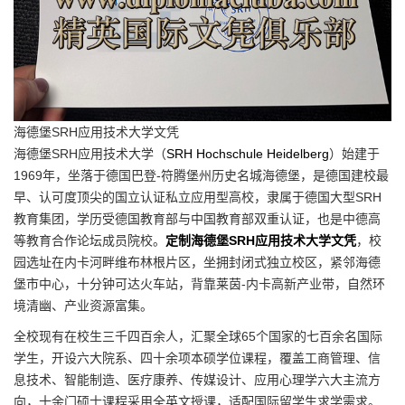
海德堡SRH应用技术大学文凭
海德堡SRH应用技术大学（
SRH Hochschule Heidelberg
）始建于
1969年，坐落于德国巴登-符腾堡州历史名城海德堡，是德国建校最
早、认可度顶尖的国立认证私立应用型高校，隶属于德国大型SRH
教育集团，学历受德国教育部与中国教育部双重认证，也是中德高
等教育合作论坛成员院校。
定制海德堡SRH应用技术大学文凭
，校
园选址在内卡河畔维布林根片区，坐拥封闭式独立校区，紧邻海德
堡市中心，十分钟可达火车站，背靠莱茵-内卡高新产业带，自然环
境清幽、产业资源富集。
全校现有在校生三千四百余人，汇聚全球65个国家的七百余名国际
学生，开设六大院系、四十余项本硕学位课程，覆盖工商管理、信
息技术、智能制造、医疗康养、传媒设计、应用心理学六大主流方
向，十余门硕士课程采用全英文授课，适配国际留学生求学需求。