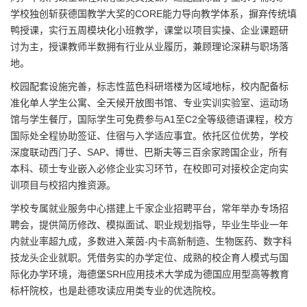
学校独创斩获德国教学大奖的CORE能力导向教学体系，摒弃传统填
鸭授课，实行五周模块化小班教学，课堂以项目实操、企业课题研
讨为主，授课教师半数拥有行业从业履历，兼顾理论深耕与职场落
地。
校园配套设施完善，标志性蓝色科研塔楼为区域地标，校内配备标
准化单人学生公寓、全天候开放图书馆、专业实训实验室、运动场
馆与学生餐厅，国际学生可免费参与A1至C2全等级德语课程，校方
国际处全程协助签证、住宿与入学适应事宜。依托区位优势，学校
深度联动西门子、SAP、博世、巴斯夫等三百余家跨国企业，所有
本科、硕士专业嵌入必修企业实习环节，在校即可对接校企定向实
训项目与校招内推资源。
学校专属就业服务中心搭建上千家企业招聘平台，常年举办专场招
聘会，提供简历修改、模拟面试、职业规划指导，毕业生毕业一年
内就业率超九成，多数进入莱茵-内卡高新制造、生物医药、数字科
技龙头企业就职。凭借务实的办学定位、成熟的校企育人模式与国
际化办学环境，海德堡SRH应用技术大学成为德国应用型高等教育
标杆院校，也是赴德攻读应用类专业的优选院校。