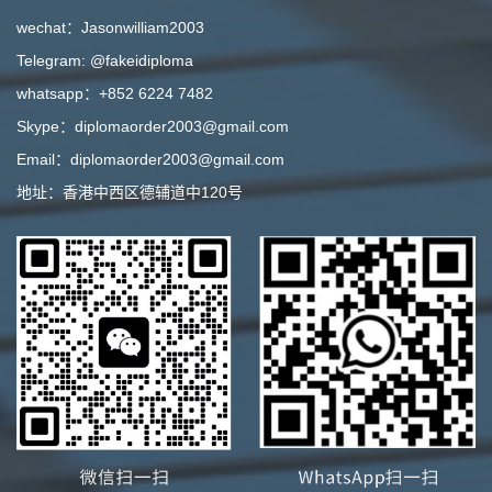
wechat：Jasonwilliam2003
Telegram: @fakeidiploma
whatsapp：+852 6224 7482
Skype：diplomaorder2003@gmail.com
Email：diplomaorder2003@gmail.com
地址：香港中西区德辅道中120号