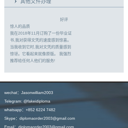
其他文件办理
好评
惊人的品质
我在2018年11月订购了一份毕业证
书,我对获得文凭的速度感到惊喜。
当我收到它时,我对文凭的质量感到
惊讶。它看起来就像原版。 我强烈
推荐给任何人他们的服务!
wechat：Jasonwilliam2003
Telegram: @fakeidiploma
whatsapp：+852 6224 7482
Skype：diplomaorder2003@gmail.com
Email：diplomaorder2003@gmail.com