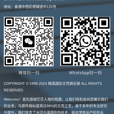
地址：香港中西区德辅道中120号
COPYRIGHT © 1998-2023 精英国际文凭俱乐部 ALL RIGHTS
RESERVED.
Welcome！首先感谢茫茫人海的相遇，让我们有机会向您展示我们
的业务，与原件相似度高达98%的文凭工艺，源于多年的专业研究
与提升，我们攻克了水印与温感防伪技术，结合学校出产的毕业