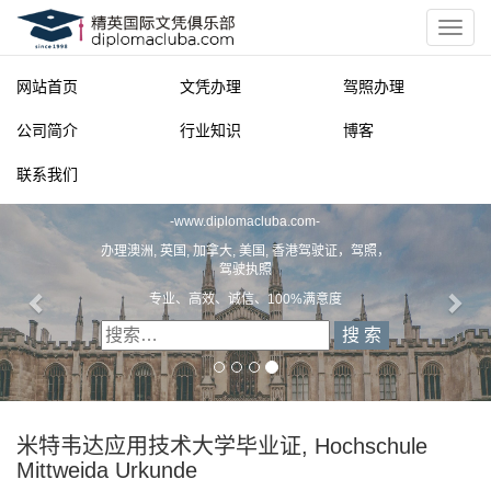
网站首页
文凭办理
驾照办理
公司简介
行业知识
博客
联系我们
精英国际文凭俱乐部
-
www.diplomacluba.com
-
办理澳洲, 英国, 加拿大, 美国, 香港驾驶证，驾照，
驾驶执照
专业、高效、诚信、100%满意度
米特韦达应用技术大学毕业证, Hochschule
Mittweida Urkunde