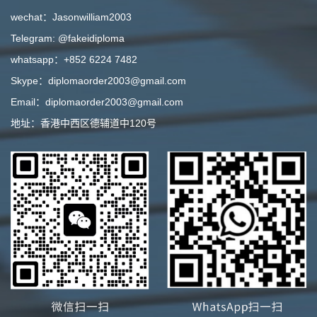
wechat：Jasonwilliam2003
Telegram: @fakeidiploma
whatsapp：+852 6224 7482
Skype：diplomaorder2003@gmail.com
Email：diplomaorder2003@gmail.com
地址：香港中西区德辅道中120号