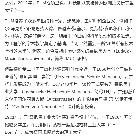
之列。2012年，TUM成功卫冕，并长期以来被誉为欧洲顶尖研究型
大学之一。
TUM培养了众多杰出的科学家、建筑师、工程师和企业家，例如卡
尔·马克斯·冯·鲍恩费因德、鲁道夫·狄塞尔、克劳德·多尼尔和卡尔·
冯·林德，这绝非偶然。这一切始于19世纪的科学发现和技术进步，
为工程学的学术教学奠定了基础。当时显然需要一所“涵盖所有技术
学科的大学”，但这一角色最初由历史悠久的慕尼黑大学（Ludwig-
Maximilians-Universität，简称LMU）承担。
但路德维希二世国王敏锐地洞察到时代变迁，于1868年创立了结构
全新的“慕尼黑理工学院”（Polytechnische Schule München），并
将其发展成为一所大学。1877/78学年，该校正式更名为“慕尼黑工
业大学”（Technische Hochschule München，简称TH），并迅速迁
入位于阿尔西斯大街（Arcisstrasse）的由戈特弗里德·冯·诺伊罗伊
特（Gottfried von Neureuther）设计的新校舍。
1901年，原“慕尼黑工业大学”获准授予博士学位，并于1906年开始
招收女学生。在此期间，该校一度超越柏林工业大学（TH
Berlin），成为德国规模最大的理工大学。