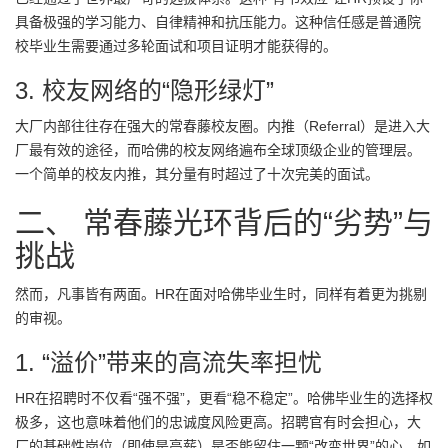
具备极强的学习能力、自律精神和抗压能力。这种信任感是普通院
校毕业生需要通过多轮面试和项目证明才能获得的。
3. 校友网络的“隐形绿灯”
大厂内部往往存在强大的常春藤校友圈。内推（Referral）是进入大
厂最有效的途径，而哈佛的校友网络遍布全球顶级企业的管理层。
一个简单的校友内推，其分量有时超过了十次完美的面试。
二、 常春藤光环背后的“劣势”与
挑战
然而，凡事皆有两面。HR在面对哈佛毕业生时，同样有着更为挑剔
的审视。
1. “溢价”带来的高流失率担忧
HR在招聘时不仅看“强不强”，更看“稳不稳定”。哈佛毕业生的选择权
极多，这也意味着他们的忠诚度风险更高。招聘官有时会担心，大
厂的基础性岗位（即使是高薪）是否能留住一颗“改变世界”的心。如