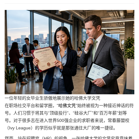
一位年轻的女毕业生骄傲地展示她的哈佛大学文凭
在职场社交平台和留学圈，“
哈佛文凭
”始终被视为一种接近神话的符
号。人们习惯于将其与“顶级投行”、“硅谷大厂”和“百万年薪”划等
号。对于很多志在进入世界500强企业的求职者来说，常春藤盟校
（Ivy League）的学历似乎就是那张通往大厂的唯一捷径。
然而，站在招聘官（HR）的视角，一张哈佛大学的文凭究竟意味着