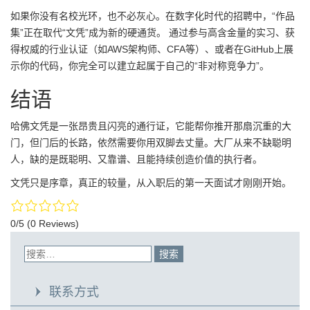
如果你没有名校光环，也不必灰心。在数字化时代的招聘中，“作品
集”正在取代“文凭”成为新的硬通货。 通过参与高含金量的实习、获
得权威的行业认证（如AWS架构师、CFA等）、或者在GitHub上展
示你的代码，你完全可以建立起属于自己的“非对称竞争力”。
结语
哈佛文凭是一张昂贵且闪亮的通行证，它能帮你推开那扇沉重的大
门，但门后的长路，依然需要你用双脚去丈量。大厂从来不缺聪明
人，缺的是既聪明、又靠谱、且能持续创造价值的执行者。
文凭只是序章，真正的较量，从入职后的第一天面试才刚刚开始。
0/5
(0 Reviews)
联系方式