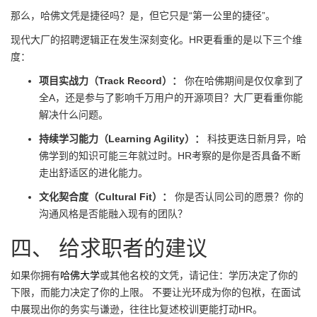
那么，哈佛文凭是捷径吗？是，但它只是“第一公里的捷径”。
现代大厂的招聘逻辑正在发生深刻变化。HR更看重的是以下三个维
度：
项目实战力（Track Record）：
你在哈佛期间是仅仅拿到了
全A，还是参与了影响千万用户的开源项目？大厂更看重你能
解决什么问题。
持续学习能力（Learning Agility）：
科技更迭日新月异，哈
佛学到的知识可能三年就过时。HR考察的是你是否具备不断
走出舒适区的进化能力。
文化契合度（Cultural Fit）：
你是否认同公司的愿景？你的
沟通风格是否能融入现有的团队？
四、 给求职者的建议
如果你拥有
哈佛大学
或其他名校的文凭，请记住：学历决定了你的
下限，而能力决定了你的上限。 不要让光环成为你的包袱，在面试
中展现出你的务实与谦逊，往往比复述校训更能打动HR。