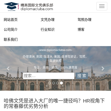
网站首页
文凭办理
驾照办理
公司简介
行业知识
博客
联系我们
部
m
-
港驾驶证，驾照，
精英国际文凭俱乐
满意度
一
diplomacluba.co
办理澳洲, 英国, 加拿大, 美国, 香港驾
专业定制澳洲、英国、加拿大
哈佛文凭是进入大厂的唯一捷径吗？HR视角下
的常春藤优劣势分析