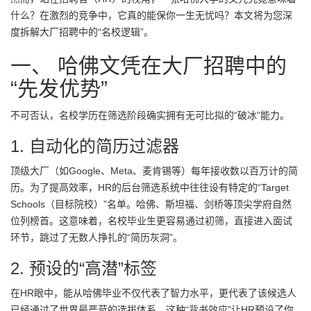
什么？在激烈的竞争中，它真的能保你一生无忧吗？本文将为您深
度拆解大厂招聘中的“名校逻辑”。
一、 哈佛文凭在大厂招聘中的
“先发优势”
不可否认，名校学历在筛选阶段确实拥有无可比拟的“破冰”能力。
1. 自动化的简历过滤器
顶级大厂（如Google、Meta、麦肯锡等）每年接收数以百万计的简
历。为了提高效率，HR的后台筛选系统中往往设有特定的“Target
Schools（目标院校）”名单。哈佛、斯坦福、剑桥等顶尖学府自然
位列榜首。这意味着，名校毕业生更容易通过初筛，直接进入面试
环节，跳过了无数人挣扎的“简历灰洞”。
2. 预设的“高潜”标签
在HR眼中，能从哈佛毕业不仅代表了智力水平，更代表了该候选人
已经通过了世界最严苛的选拔体系。这种“背书效应”让HR预设了你