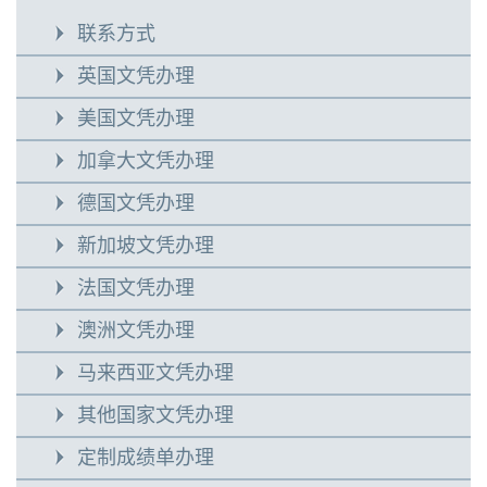
联系方式
英国文凭办理
美国文凭办理
加拿大文凭办理
德国文凭办理
新加坡文凭办理
法国文凭办理
澳洲文凭办理
马来西亚文凭办理
其他国家文凭办理
定制成绩单办理