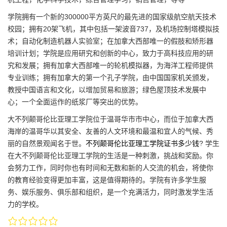
学院拥有一个新的300000平方英尺的最先进的国家级航空航天技术
校园；拥有20架飞机，其中包括一架波音737，及机场控制塔模拟技
术；自动化制造机器人实验室；在加拿大西部唯一的假肢和矫形器
培训计划；学院是应用研究和创新的中心，致力于高科技应用的研
究和发展；拥有加拿大西部唯一的轮机模拟器，为海洋工程师提供
专业训练；拥有加拿大的第一个孔子学院，由中国国家机关颁发，
教授中国语言和文化，以增加贸易和旅游；绿色屋顶技术发展中
心；一个全面运作的纸浆厂等突出的优势。
大不列颠哥伦比亚理工学院位于温哥华市市中心，而位于加拿大西
海岸的温哥华以其安全、友善的人文环境和最温和宜人的气候、秀
丽的自然景观闻名于世。
不列颠哥伦比亚理工学院证书多少钱
? 学生
在大不列颠哥伦比亚理工学院的生活是一种刺激，挑战和奖励。你
会努力工作，同时你也有时间和无数和新的人交流的机会，将使你
的教育经验变得更加丰富，这是值得期待的。学院有许多学生服
务、娱乐服务、俱乐部和组织，是一个充满活力，同时激发学生活
力的学校。