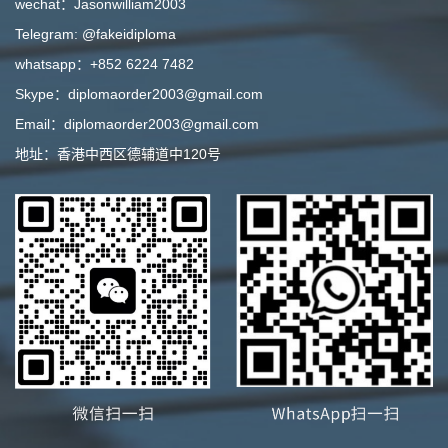
wechat：Jasonwilliam2003
Telegram: @fakeidiploma
whatsapp：+852 6224 7482
Skype：diplomaorder2003@gmail.com
Email：diplomaorder2003@gmail.com
地址：香港中西区德辅道中120号