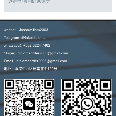
推荐给任何人他们的服务!
wechat：Jasonwilliam2003
Telegram: @fakeidiploma
whatsapp：+852 6224 7482
Skype：diplomaorder2003@gmail.com
Email：diplomaorder2003@gmail.com
地址：香港中西区德辅道中120号