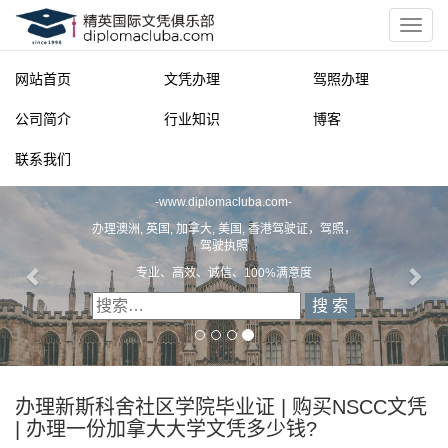
网站首页
文凭办理
驾照办理
公司简介
行业知识
博客
联系我们
精英国际文凭俱乐部
-
www.diplomacluba.com
-
办理澳洲, 英国, 加拿大, 美国, 香港驾驶证，驾照，
驾驶执照
专业、高效、诚信、100%满意度
办理新斯科舍社区学院毕业证 | 购买NSCC文凭
| 办理一份加拿大大学文凭多少钱?