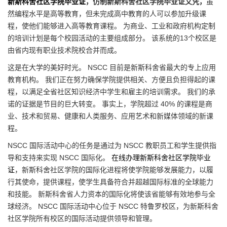
新斯科舍社区学院毕业证
，仿制新斯科舍社区学院毕业证文凭，
虽
然编程水平是高等教育，但未完成高中教育的人可以参加升级课
程，使他们能够进入高等教育课程。 为商业、工业和政府机构定制
的培训计划是每个校园活动的主要组成部分。 该系统的13个校区是
由省内现有职业技术院校合并而成。
这是在大学的美好时光。 NSCC 目前是新斯科舍省最大的专上应用
教育机构。 我们正在努力确保学院提供相关、方便且负担得起的课
程，以满足全省社区知识经济中学生和雇主的培训需求。 我们的承
诺的证据是节目的巨大转变。 事实上，学院超过 40% 的课程是商
业、技术和贸易、健康和人类服务、应用艺术和新媒体领域的新课
程。
NSCC 国际活动中心的任务是通过为 NSCC 教职员工和学生提供指
导和支持来实现 NSCC 国际化。
在线办理新斯科舍社区学院毕业
证
，新斯科舍社区学院的国际化进程将使学院能够发展能力，以履
行其使命，提供课程，使学生具备符合并超越国际标准的全球能力
和技能。 新斯科舍省人力资本的国际化将使该省能够有效地参与全
球经济。 NSCC 国际活动中心位于 NSCC 特鲁罗校区，为新斯科舍
社区学院所有校区的国际活动提供领导和管理。