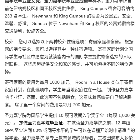
嘉学院毕业证文凭，圣力嘉学院毕业证成绩单样本，
圣力嘉学院目
前在纽纳姆校区和国王校区提供住宿。 King Campus 宿舍可容纳约
233 名学生。 Newnham 和 King Campus 的宿舍为公寓式，安全、
温馨、舒适。 Seneca 位于 Newnham 和 King 校区的公寓式宿舍楼
交通便利，设施齐全。
校外 – 您可以选择以下两种校外住宿选项：寄宿家庭和宿舍。 根据
您的膳食要求，您可以选择其中一种住宿选项。 寄宿家庭计划让国
际学生与社区中愿意为就读塞内卡的国际学生提供寄宿选择的人取
得联系。 这些房屋提供安全和家的感觉，并可能包括不同的膳食选
择。
寄宿家庭的费用为每月 1000 加元。 Room in a House 类似于寄宿
家庭计划，在此选项中，学生与当地家庭住在一起。 制作圣力嘉学
院毕业证，然而，此选项不包括膳食，这意味着您需要自己解决膳
食。 房子里一个房间的费用是每月 700 加元。
圣力嘉学院为国际学生提供 10 项可续期入学奖学金（每项 1,000 美
元）。
定做圣力嘉学院毕业证
，在就读圣力嘉学院之前，12 年级
GPA 至少达到 80% 或同等水平的学生可以在课程开始时申请适当的
奖学金。圣力嘉学院 是专上教育领域的领导者，其校园遍布大多伦