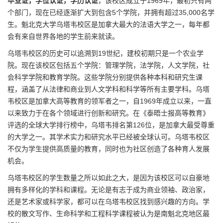
毕业证，学位认证，学历认证
，该校区成立于1969年，最初只有两
个部门，现在已经逐渐扩大到包含5个学院，并拥有超过35,000名学
生。魁北克大学乌塔韦校区是加拿大最大的法语大学之一，每年都
会有来自世界各地的学生前来就读。
乌塔韦校区的历史可以追溯到19世纪，建校初期只是一个农业学
院。现在该校区包括五个学院：管理学院，法学院，人文学院，社
会科学学院和教育学院。这些学院分别提供各种本科和研究生课
程，涵盖了从法律和商业到人文学科和科学等所有主要学科。乌塔
韦校区是加拿大高等教育的领军者之一，自1969年成立以来，一直
以来致力于在各个领域进行创新和研究。在《泰晤士报高等教育》
评选的全球大学排行榜中，乌塔韦排名第126位，是加拿大最受尊重
的大学之一。其学术实力和研究水平已经被全球认可。乌塔韦校区
不仅为学生提供高质量的教育，同时也为社区创造了各种育人发展
机会。
乌塔韦校区的学生数量之所以如此之大，是因为该校区可以自豪地
拥有多样化的学科和课程。无论是有志于成为商业领袖、政治家，
还是艺术家或科学家，都可以在乌塔韦校区找到感兴趣的方向。学
校的散文写作、生命科学和工程科学课程被认为是南魁北克地区最