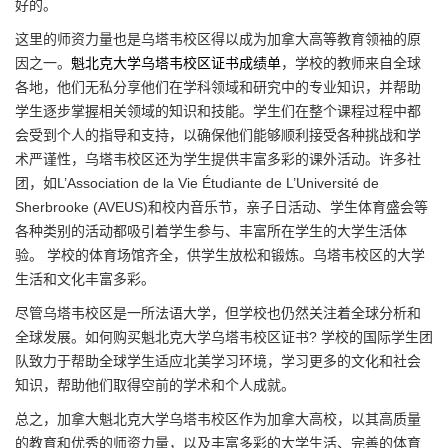
好的。
这里的师资力量也是乌塔韦校区得以成为加拿大高等教育领袖的原
因之一。
魁北克大学乌塔韦校区证书成绩单
，学校的教师来自全球
各地，他们无私分享他们在学科领域和研究中的专业知识，并帮助
学生逐步掌握相关领域的知识和技能。学生们在整个课程过程中都
会受到个人的指导和支持，以确保他们能够顺利接受各种挑战和学
术严谨性，乌塔韦校区还为学生提供丰富多彩的课外活动。许多社
团，如L’Association de la Vie Étudiante de L’Université de
Sherbrooke (AVEUS)和校内音乐节，亲子日活动、学生体育盛会等
各种类别的活动都吸引着学生参与、丰富所在学生的大学生活体
验。 学校的体育场馆齐全，供学生放松和锻炼。乌塔韦校区的大学
生活和文化丰富多彩。
尽管乌塔韦校区是一所法语大学，但学校也仍然关注着全球分析和
全球发展。如何购买魁北克大学乌塔韦校区证书? 学校的国际学生团
队致力于帮助全球学生适应北美学习环境，学习更多的文化和社会
知识，帮助他们取得空前的学术和个人成就。
总之，加拿大魁北克大学乌塔韦校区作为加拿大高校，以其高质量
的教育和优秀的师资力量，以及丰富多彩的大学生活、完善的体育