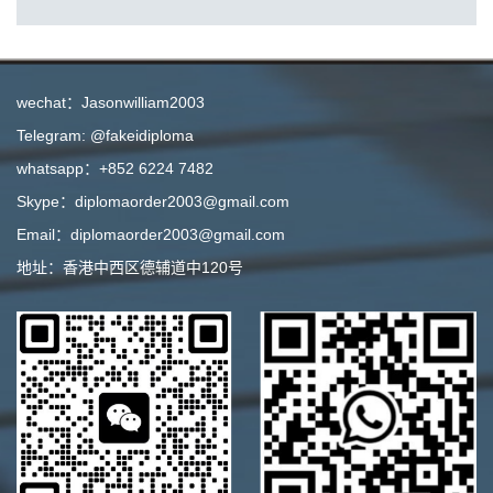
wechat：Jasonwilliam2003
Telegram: @fakeidiploma
whatsapp：+852 6224 7482
Skype：diplomaorder2003@gmail.com
Email：diplomaorder2003@gmail.com
地址：香港中西区德辅道中120号