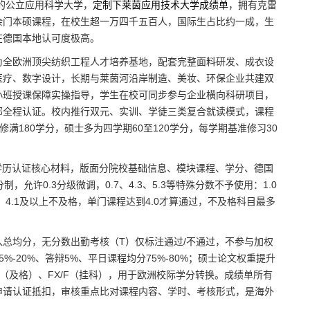
十的公立应用科学大学，
定制下莱茵应用技术大学成绩单
，拥有克雷
余门本硕课程，在校生超一万四千五百人，国际生占比约一成，生
在德国本地认可度极高。
为全欧洲顶尖纺织工程人才培养基地，配套完整面料研发、成衣设
医疗、数字设计，长期与莱茵河沿岸制造、美妆、环保企业共建双
小班授课保障实操指导，学生在校可同步参与企业横向科研项目，
部全程认证。校内推行双元、实训、学徒三类复合就读模式，课程
满180学分，硕士多为四学期60至120学分，每学期基准修习30
互认、学历认证核心材料，版面分院校基础信息、模块课程、学分、德国
，允许0.3分级微调，0.7、4.3、5.3等特殊分数不予使用：1.0
4.0及格，4.1及以上不及格，单门课程达到4.0才算通过，不及格科目最多
入总均分，无分数出勤考核（T）仅标注通过/不通过，不参与加权
-20%、答辩5%、平日课程均分75%-80%；硕士论文权重提升
-E（及格）、FX/F（挂科），用于欧洲校际学分转换。成绩单所有
申请认证抵扣，审核重点比对课程内容、学时、考核形式，是海外