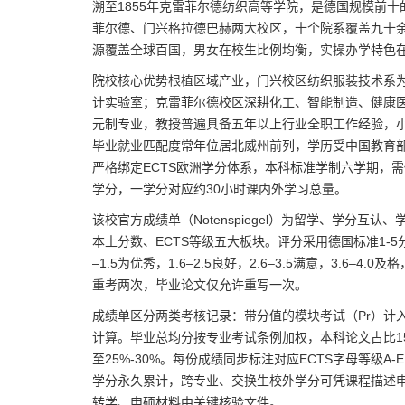
溯至1855年克雷菲尔德纺织高等学院，是德国规模前
菲尔德、门兴格拉德巴赫两大校区，十个院系覆盖九十
源覆盖全球百国，男女在校生比例均衡，实操办学特色
院校核心优势根植区域产业，门兴校区纺织服装技术系
计实验室；克雷菲尔德校区深耕化工、智能制造、健康
元制专业，教授普遍具备五年以上行业全职工作经验，
毕业就业匹配度常年位居北威州前列，学历受中国教育
严格绑定ECTS欧洲学分体系，本科标准学制六学期，需修
学分，一学分对应约30小时课内外学习总量。
该校官方成绩单（Notenspiegel）为留学、学分
本土分数、ECTS等级五大板块。评分采用德国标准1-5分制
–1.5为优秀，1.6–2.5良好，2.6–3.5满意，3.6–
重考两次，毕业论文仅允许重写一次。
成绩单区分两类考核记录：带分值的模块考试（Pr）计
计算。毕业总均分按专业考试条例加权，本科论文占比15%
至25%-30%。每份成绩同步标注对应ECTS字母等级A
学分永久累计，跨专业、交换生校外学分可凭课程描述
转学、申硕材料中关键核验文件。