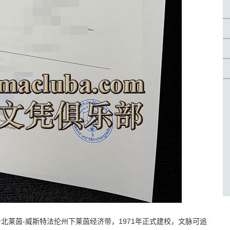
ein）坐落于北莱茵-威斯特法伦州下莱茵经济带，1971年正式建校，文脉可追