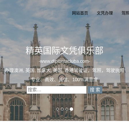
网站首页
文凭办理
驾
精英国际文凭俱乐部
一
diplomacluba.com
一
办理澳洲, 英国, 加拿大, 美国, 香港驾驶证，驾照，驾驶
专业定制澳洲、英国、加拿大、美国驾照