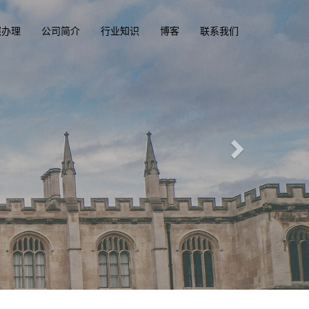
照办理
公司简介
行业知识
博客
联系我们
精英国际
一
diploma
办理澳洲, 英国, 加拿大, 
专业定制澳洲、英