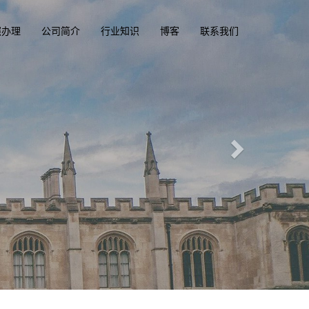
照办理
公司简介
行业知识
博客
联系我们
精英国际文凭俱乐部
diplomacluba.com
一
英国, 加拿大, 美国, 香港驾驶证，驾照，驾驶执照
专业定制澳洲、英国、加拿大、美国驾照