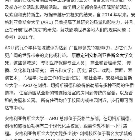
及举办社交活动和迎新活动。 每学期之前都会举办国际迎新活动，
以欢迎和支持新生。根据卓越研究框架的结果，自 2014 年以来，安
格利亚鲁斯金大学 (ARU) 显着提高了其研究的质量和影响力，并且
正在开展“世界领先”的研究，解决影响世界各地人们的现实问题（
参考）2021 年。
ARU 的九个学科领域被评为达到了“世界领先”的影响力，即它们为
更广阔的世界带来的变化或利益。
原版定制安格利亚鲁斯金大学文
凭
，这些领域是： 专职医疗保健专业人员； 商业和管理研究； 传
播、文化和媒体研究； 语言和文学； 历史; 音乐、戏剧、舞蹈、表
演艺术； 心理学; 社会工作和社会政策； 和社会学。安格利亚鲁斯
金大学 – ARU 在剑桥、切姆斯福德和彼得伯勒都有多种不同的住宿
选择。 住宿范围从全新的带连接浴室的房间到传统的宿舍，以及合
租的房屋和公寓。 所有住宿均位于校园内或校园附近，步行即可到
达市中心。
安格利亚鲁斯金大学 – ARU 总部位于英格兰东部，在切姆斯福德、
剑桥和彼得伯勒拥有三个现代化主校区，距离伦敦不到一小时路
程。 安格利亚鲁斯金大学文凭多少钱? 剑桥校区位于著名大学城的