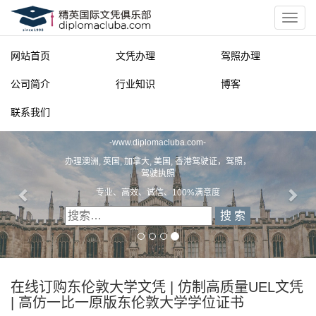
网站首页
文凭办理
驾照办理
公司简介
行业知识
博客
联系我们
精英国际文凭俱乐部
-
www.diplomacluba.com
-
办理澳洲, 英国, 加拿大, 美国, 香港驾驶证，驾照，
驾驶执照
专业、高效、诚信、100%满意度
在线订购东伦敦大学文凭 | 仿制高质量UEL文凭
| 高仿一比一原版东伦敦大学学位证书