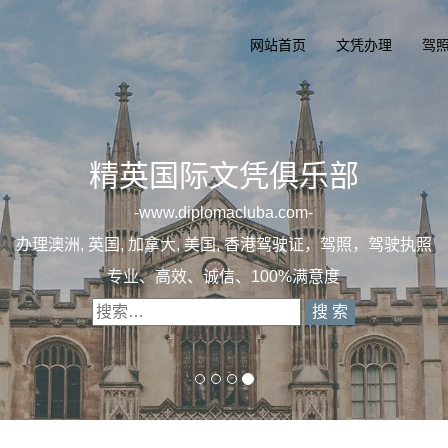
网站首页
文凭办理
驾
精英国际文凭俱乐
一
diplomacluba.co
办理澳洲, 英国, 加拿大, 美国, 香港驾驶证，驾
专业定制澳洲、英国、加拿大、美国驾照