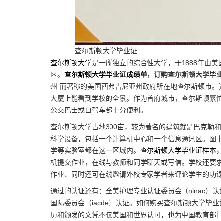
查尔斯顿大学毕业证
查尔斯顿大学
是一所独立的综合性大学，于1888年由
区。
查尔斯顿大学毕业证成绩单
，订购查尔斯顿大学毕
州”而著称的美国西弗吉尼亚州政府所在地查尔斯顿市。
大厦上能看到学校的全景。作为首府城市，查尔斯顿繁
公交巴士或自驾车都十分便利。
查尔斯顿大学占地300亩，较为著名的建筑就是巴克勒和
科学设备，包括一个计算机中心和一个信息通讯区。图
学等实验室都在这一区域内。
查尔斯顿大学毕业证样本
机提交作业，在线与教师和同学聊天或写信。学校还要
作业、同时还可在线邀请外校专家学者来评论学生的功
通过的认证还有：全美护理专业认证委员会（nlnac）认
国际委员会（iacde）认证。如何购买查尔斯顿大学毕
历和颁发的文凭不仅美国和世界认可，也为中国教育部