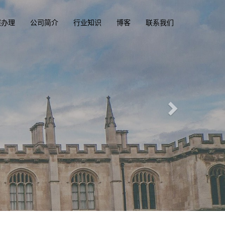
照办理
公司简介
行业知识
博客
联系我们
国际文凭俱乐部
lomacluba.com
一
加拿大, 美国, 香港驾驶证，驾照，驾驶执照
定制澳洲、英国、加拿大、美国驾照