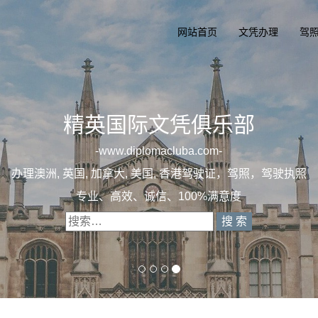
网站首页
文凭办理
驾
精英
一
dip
办理澳洲, 英国, 
专业