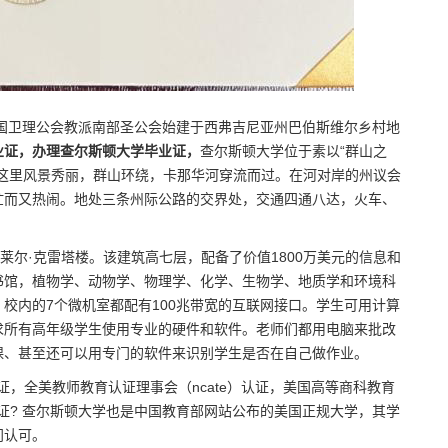
美国卫理公会教派南部圣公会始建于西弗吉尼亚州巴伯斯维尔乡村地
业证，办理查尔斯顿大学毕业证，
查尔斯顿大学位于素以“群山之
这里风景秀丽，群山环绕，卡那华河穿流而过。在河对岸的州议会
忙而又热闹。地处三条州际公路的交界处，交通四通八达，火车、
莱尔·克雷塔楼。该建筑高七层，配备了价值1800万美元的信息和
书馆，植物学、动物学、物理学、化学、生物学、地质学和环境科
，校内的7个微机室都配有100兆带宽的互联网接口。学生可用计算
求所有高年级学生使用专业的硬件和软件。老师们都用电脑来批改
课、甚至还可以用专门的软件来识别学生是否在自己做作业。
证，全美教师教育认证理事会（ncate）认证，美国高等商科教育
业证? 查尔斯顿大学也是中国教育部网站公布的美国正规大学，其学
门认可。