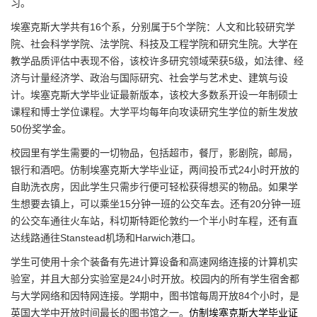
习。
埃塞克斯大学共有16个系，分别属于5个学院：人文和比较研究学
院、社会科学学院、法学院、科技及工程学院和研究生院。大学在
教学品质评估中表现不俗，该校许多研究领域荣获5级，如法律、经
济与计量经济学、政治与国际研究、社会学与艺术史、建筑与设
计。埃塞克斯大学毕业证最新版本，该校大多数系开设一年制硕士
课程和博士学位课程。大学平均每年向攻读研究生学位的新生发放
50份奖学金。
校园里有学生需要的一切物品，包括超市，餐厅，影剧院，邮局，
银行和酒吧。仿制埃塞克斯大学毕业证，两间投币式24小时开放的
自助洗衣房，因此学生只需步行便可轻松获得想买的物品。如果学
生想要去镇上，可以乘坐15分钟一班的公交车去。还有20分钟一班
的公交车通往火车站，科切斯特距伦敦约一个半小时车程，还有直
达线路通往Stanstead机场和Harwich港口。
学生可使用十余个装备有先进计算设备和高速网络连接的计算机实
验室，并且大部分实验室是24小时开放。校园内的所有学生宿舍都
与大学网络和因特网连接。学期中，图书馆每周开放84个小时，是
英国大学中开放时间最长的图书馆之一。
仿制埃塞克斯大学毕业证