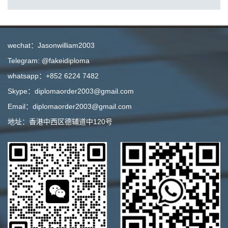
wechat：Jasonwilliam2003
Telegram: @fakeidiploma
whatsapp：+852 6224 7482
Skype：diplomaorder2003@gmail.com
Email：diplomaorder2003@gmail.com
地址：香港中西区德辅道中120号