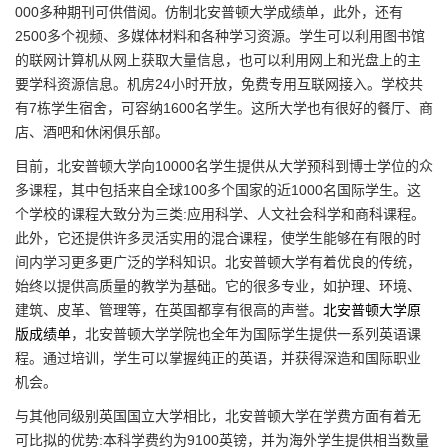
000多种期刊可供借阅。仿制北安普顿大学成绩单，此外，还有
2500多个视频、多媒体材料和各种学习资源。学生可以利用图书馆
的联网计算机从网上获取大量信息，也可以利用网上和光盘上的主
要学科资源信息。机房24小时开放，免费专用互联网接入。学校共
有7栋学生宿舍，可容纳1600名学生。这所大学也有很好的餐厅、商
店、酒吧和休闲俱乐部。
目前，北安普顿大学向10000名学生提供从大学预科到博士学位的众
多课程，其中包括来自全球100多个国家的近1000名国际学生。这
个学校的课程大致分为三类:应用科学、人文社会科学和商科课程。
此外，它还提供许多灵活实用的混合课程，使学生能够在有限的时
间内学习更多更广泛的学科知识。北安普顿大学有着优良的传统，
始终以提供高质量的教学为基础。它的很多专业，如护理、环境、
建筑、皮革、管理等，在英国都享有很高的声誉。
北安普顿大学原
版成绩单
，北安普顿大学学院也全年为国际学生提供一系列英语课
程。通过培训，学生可以掌握纯正的英语，并获得深造和国际职业
机会。
与其他同级别英国国立大学相比，北安普顿大学在学费方面有着无
可比拟的优势:本科学费约为9100英镑，并为海外学生提供相当数量