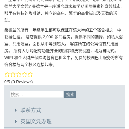
德兰大学文凭? 桑德兰是一座适合周末和学期间隙探索的奇妙城市。
那里有独特的咖啡馆、独立的商店、繁华的商业街以及无数的活
动。
桑德兰的所有一年级学生都可以保证在该大学的五个宿舍楼之一中
获得住宿。 酒店提供 2,000 多间客房，提供不同的选择，如私人浴
室、共用浴室，面积从中等到超大。 客房所在的公寓设有共用厨
房。 所有大厅均配有功能齐全的厨房和洗衣设施，均为自助式。
WIFI 和个人财产保险均包含在租金中，免费的校园巴士服务将所有
宿舍楼与两个校区连接起来。
0/5
(0 Reviews)
联系方式
英国文凭办理