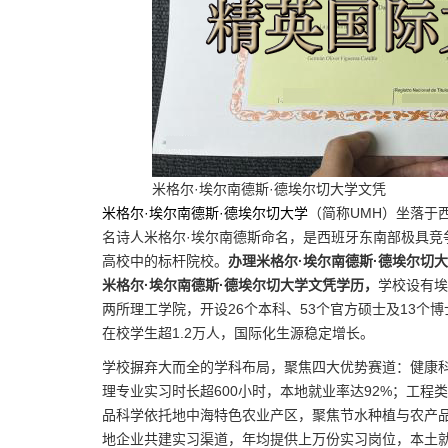
米格尔·埃尔南德斯·德埃尔切大学文凭
米格尔·埃尔南德斯·德埃尔切大学
（简称UMH）坐落于
名诗人米格尔·埃尔南德斯命名，是西班牙东南部极具竞
高校中的标杆院校。
办理米格尔·埃尔南德斯·德埃尔切
米格尔·埃尔南德斯·德埃尔切大学文凭学历，
学校设有埃
两所理工学院，开设26个本科、53个官方硕士及13个
在校学生超1.2万人，国际化生源稳定增长。
学校摒弃大而全的学科布局，聚焦四大优势赛道：健康
理专业实习时长超600小时，本地就业率达92%；工
品科学依托地中海特色农业产区，聚焦节水种植与农产品
地企业共建实习渠道，年均提供上万份实习岗位，本土就