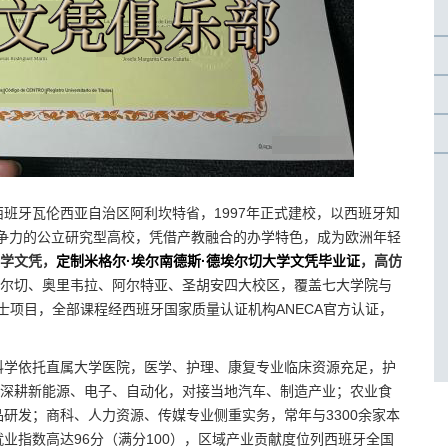
西班牙瓦伦西亚自治区阿利坎特省，1997年正式建校，以西班牙知
争力的公立研究型高校，凭借产教融合的办学特色，成为欧洲年轻
大学文凭，
定制米格尔·埃尔南德斯·德埃尔切大学文凭毕业证
，高仿
尔切、奥里韦拉、阿尔特亚、圣胡安四大校区，覆盖七大学院与
博士项目，全部课程经西班牙国家质量认证机构ANECA官方认证，
科学依托直属大学医院，医学、护理、康复专业临床资源充足，护
程类深耕新能源、电子、自动化，对接当地汽车、制造产业；农业食
研发；商科、人力资源、传媒专业侧重实务，常年与3300余家本
业指数高达96分（满分100），区域产业贡献度位列西班牙全国