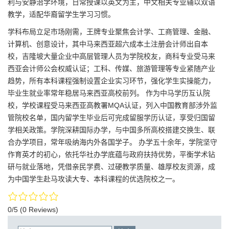
利与安静治学环境，日常授课以英文为主，中文相关专业辅以双语
教学，适配华裔留学生学习习惯。
学科布局立足市场刚需，王牌专业聚焦会计学、工商管理、金融、
计算机、创意设计，其中马来西亚超六成本土注册会计师出自本
校，吉隆坡大量企业中高层管理人员为学院校友，商科专业受马来
西亚会计师公会权威认证；工科、传媒、旅游管理等专业紧随产业
趋势，所有本科课程强制设置企业实习环节，强化学生实操能力，
毕业生就业率常年稳居马来西亚高校前列。 作为中马学历互认院
校，学校课程受马来西亚高教署MQA认证，列入中国教育部涉外监
管院校名单，国内留学生毕业后可完成留服学历认证，享受归国留
学相关政策。学院深耕国际办学，与中国多所高校搭建交换生、联
合办学项目，常年吸纳海内外各国学子。 办学五十余年，学院坚守
作育英才的初心，依托华社办学底蕴与政府扶持优势，平衡学术钻
研与就业落地，凭借亲民学费、过硬教学质量、雄厚校友资源，成
为中国学生赴马攻读大专、本科课程的优选院校之一。
0/5
(0 Reviews)