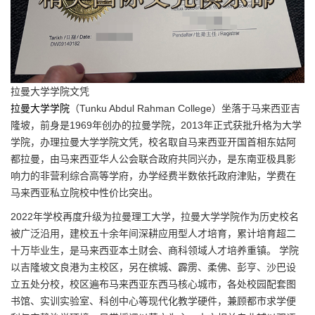
拉曼大学学院文凭
拉曼大学学院
（Tunku Abdul Rahman College）坐落于马来西亚吉
隆坡，前身是1969年创办的拉曼学院，2013年正式获批升格为大学
学院，办理拉曼大学学院文凭，校名取自马来西亚开国首相东姑阿
都拉曼，由马来西亚华人公会联合政府共同兴办，是东南亚极具影
响力的非营利综合高等学府，办学经费半数依托政府津贴，学费在
马来西亚私立院校中性价比突出。
2022年学校再度升级为拉曼理工大学，拉曼大学学院作为历史校名
被广泛沿用，建校五十余年间深耕应用型人才培育，累计培育超二
十万毕业生，是马来西亚本土财会、商科领域人才培养重镇。 学院
以吉隆坡文良港为主校区，另在槟城、霹雳、柔佛、彭亨、沙巴设
立五处分校，校区遍布马来西亚东西马核心城市，各处校园配套图
书馆、实训实验室、科创中心等现代化教学硬件，兼顾都市求学便