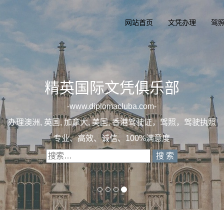
网站首页
文凭办理
驾
精英国际文凭俱
一
diplomacluba.c
办理澳洲, 英国, 加拿大, 美国, 香港驾驶证
专业定制澳洲、英国、加拿大、美国驾