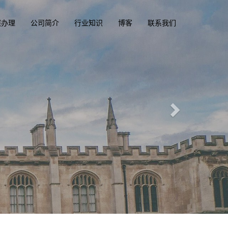
照办理
公司简介
行业知识
博客
联系我们
乐部
om
一
，驾照，驾驶执照
照