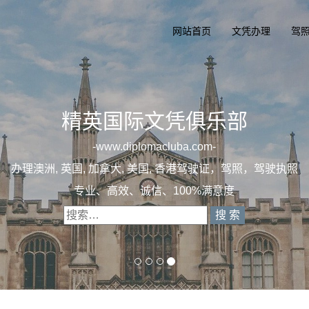
网站首页
文凭办理
驾
精英国际文凭俱乐部
一
diplomacluba.com
一
办理澳洲, 英国, 加拿大, 美国, 香港驾驶证，驾照，驾驶
专业定制澳洲、英国、加拿大、美国驾照