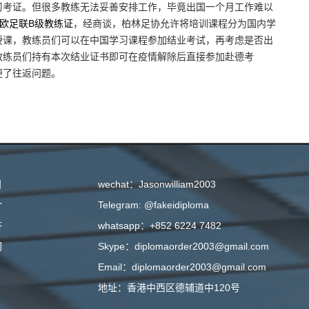
习考证。但很多教练无法妥善安排工作，毕竟出国一个月工作难以
欧足联B级教练证
，经商谈，柏林足协允许将培训课程分为国内学
授课，教练员们可以在中国学习课程参加结业考试，再考虑是否出
教练员们持有本次结业证书即可在疫情解除后直接参加赴德考
便了往返问题。
目
wechat：Jasonwilliam2003
介
Telegram: @fakeidiploma
答
whatsapp：+852 6224 7482
们
Skype：diplomaorder2003@gmail.com
Email：diplomaorder2003@gmail.com
地址：香港中西区德辅道中120号