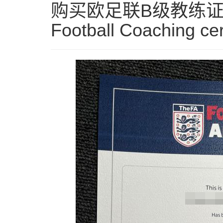
购买欧足联B级教练证, UEF
Football Coaching cer