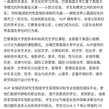
一直提供多语言、多文化的学习环境。巴黎美国大学汇集了美国大
学模式的所有最佳元素——小型讨论班； 学生和教师之间的协作关
系； 特别强调批判性思维和清晰的沟通——拥有世界上最国际化的
城市之一的文化、社会和职业机会。 AUP 拥有参与、全球公民和社
区的学术文化，它教育全球公民，让他们成为社区、公民社会和世
界各国负责任的行为者。
巴黎美国大学提供本科和研究生学位课程，全部基于美国小规模、
以讨论为基础的课程模式。 办理巴黎美国大学毕业证，AUP提供的
本科专业有艺术史、比较文学、计算机科学、经济学、创业学、欧
洲和地中海文化、电影研究、美术、性别、性与社会、全球传播、
历史、法律与社会、国际工商管理、国际 比较政治学、国际金融、
新闻学、文学研究与创意艺术、管理学、管理信息系统、营销学、
中东多元性、哲学、政治与经济学、心理学、定量环境科学、城市
研究和自行设计的专业。
AUP 全球研究研究生院是学生获得知识和专业技能的国际平台，使
他们能够开辟新的职业机会； 晋升到更高的学位； 发现职业； 或者
改变领域并实现职业转型。 学生对从气候变化到冲突解决等当代全
球问题形成多元化和进步的观点。 学生可以从 6 个核心领域的 15